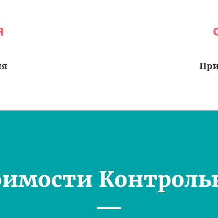
я
ия
При
оимости Контроль