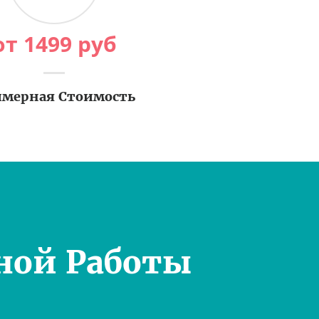
от
1499
руб
мерная Стоимость
ной Работы