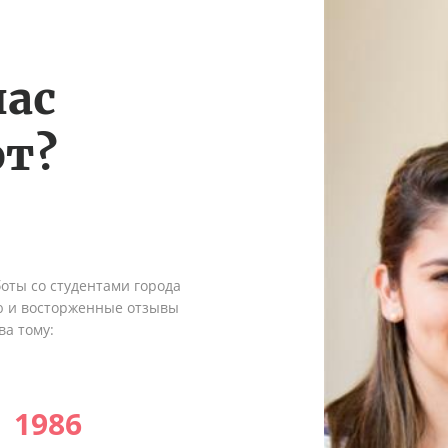
нас
т?
оты со студентами города
ю и восторженные отзывы
ва тому:
1986