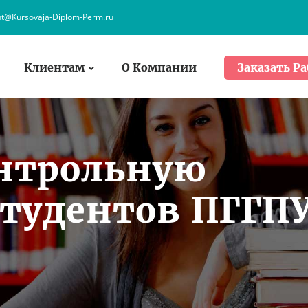
nt@Kursovaja-Diplom-Perm.ru
Клиентам
О Компании
Заказать Ра
онтрольную
студентов ПГГП