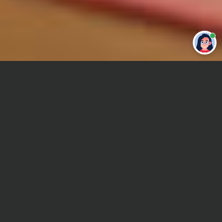
Привет 👋 Могу сделать студенческую
работу за тебя
Главная
Курсовая работа
Железнодорожное машиностроение
Сроки и Стоимость