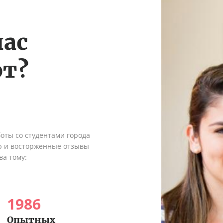
нас
т?
оты со студентами города
ю и восторженные отзывы
ва тому:
1986
Опытных