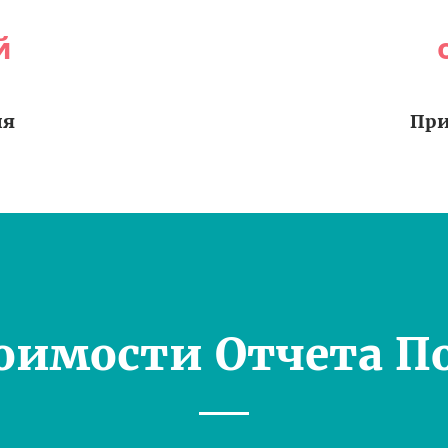
й
ия
При
оимости Отчета П