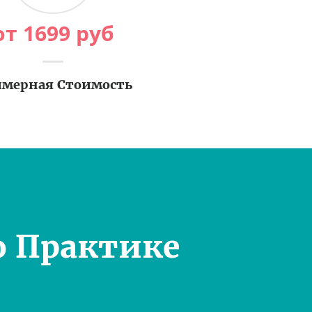
от
1699
руб
мерная Стоимость
о Практике