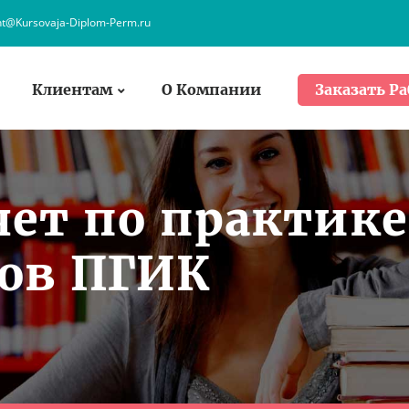
nt@Kursovaja-Diplom-Perm.ru
Клиентам
О Компании
Заказать Ра
чет по практике
тов ПГИК