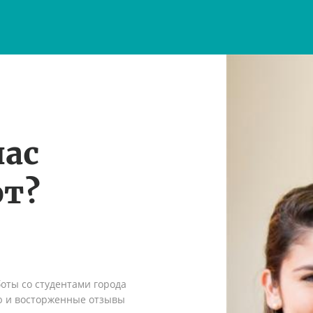
нас
т?
оты со студентами города
ю и восторженные отзывы