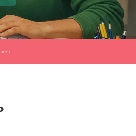
огия
ь