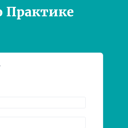
о Практике
т