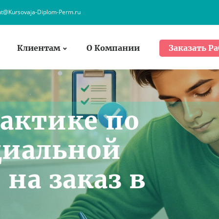
nt@Kursovaja-Diplom-Perm.ru
Клиентам
О Компании
Заказать Ра
рактике по
иальной
на заказ в