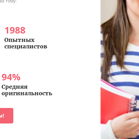
ва тому:
1988
Опытных
специалистов
94
%
Средняя
оригинальность
м!