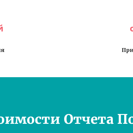
й
ия
При
оимости Отчета П