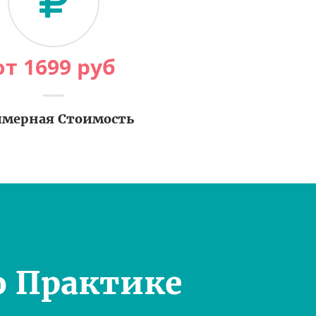
от
1699
руб
мерная Стоимость
о Практике