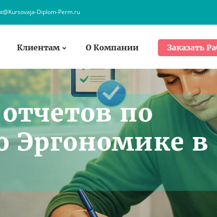
nt@Kursovaja-Diplom-Perm.ru
Клиентам
О Компании
Заказать Ра
 отчетов по
о Эргономике в