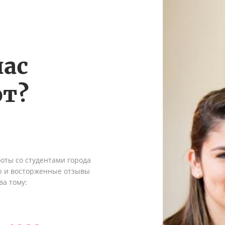
нас
т?
оты со студентами города
ю и восторженные отзывы
ва тому: