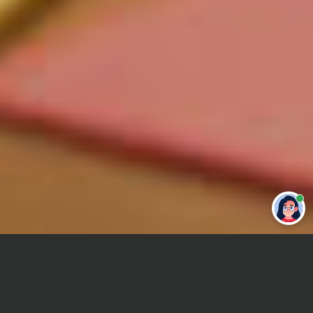
Привет 👋 Могу сделать студенческую
работу за тебя
Главная
Отчет по практике
Организация общественного питания