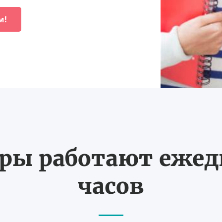
м!
ы работают ежедн
часов