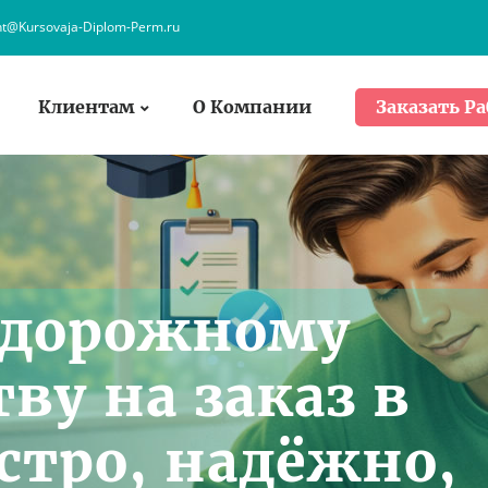
nt@Kursovaja-Diplom-Perm.ru
Клиентам
О Компании
Заказать Ра
 дорожному
ву на заказ в
стро, надёжно,