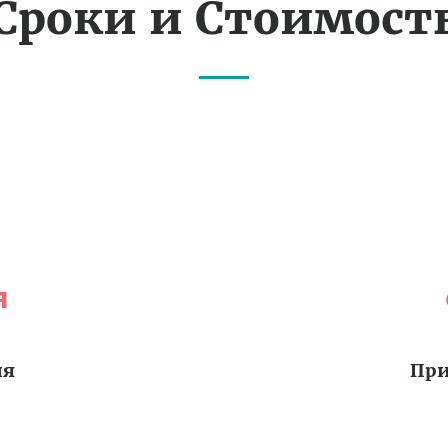
Сроки и Стоимост
я
ия
При