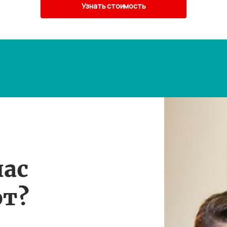
нас
т?