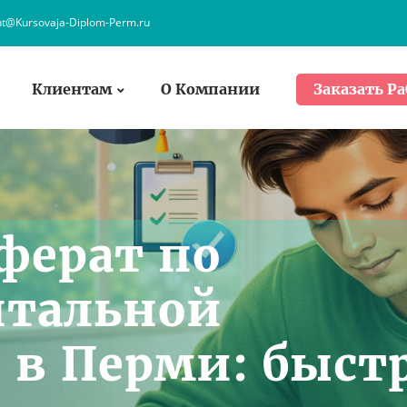
nt@Kursovaja-Diplom-Perm.ru
Клиентам
О Компании
Заказать Ра
ферат по
нтальной
 в Перми: быст