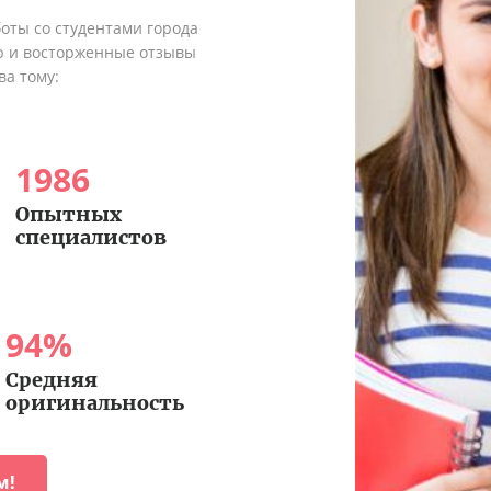
оты со студентами города
ю и восторженные отзывы
ва тому:
1986
Опытных
специалистов
94
%
Средняя
оригинальность
м!