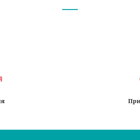
я
ия
При