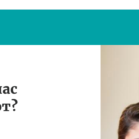
нас
т?