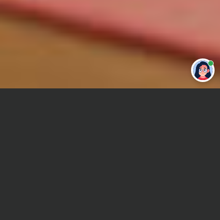
Привет 👋 Могу сделать студенческую
работу за тебя
Главная
Реферат
Гидротехническое строительство
Сроки и Стоимость