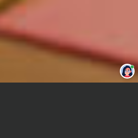
Привет 👋 Могу сделать студенческую
работу за тебя
Главная
Реферат
Органы внутренних дел (ОВД)
Сроки и Стоимость