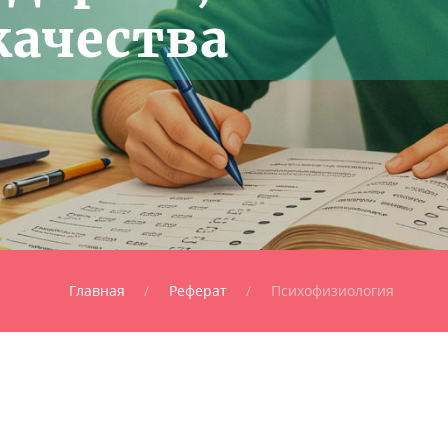
качества
Главная
Реферат
Психофизиология