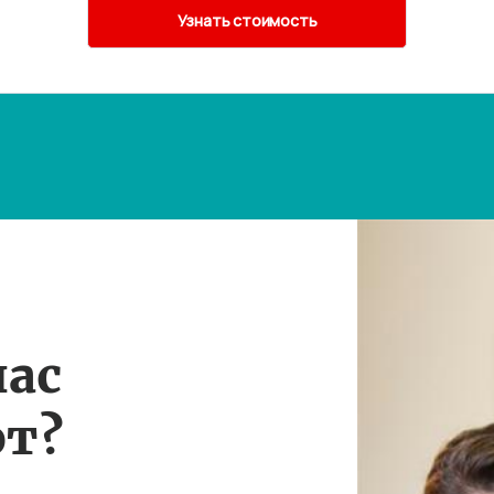
нас
т?