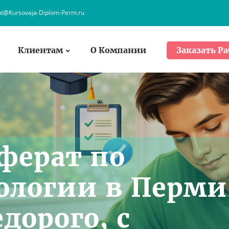
nt@Kursovaja-Diplom-Perm.ru
Клиентам
О Компании
Заказать Ра
ферат по
ологии в Перми
едорого, с