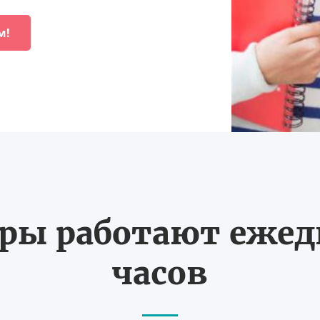
м!
ы работают ежедн
часов