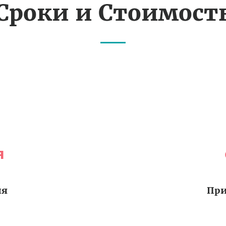
Сроки и Стоимост
я
ия
При