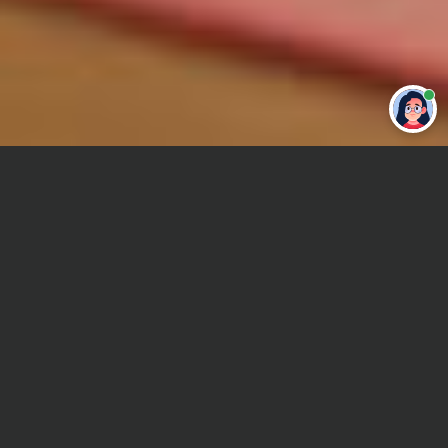
Привет 👋 Могу сделать студенческую
работу за тебя
Главная
Реферат
Транспортное право
Сроки и Стоимость