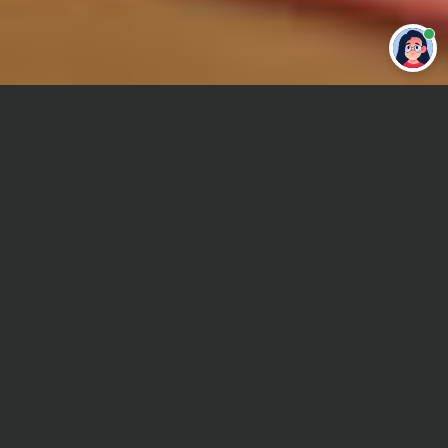
Привет 👋 Могу сделать студенческую
работу за тебя
Главная
Контрольная работа
История архитектуры
Сроки и Стоимость