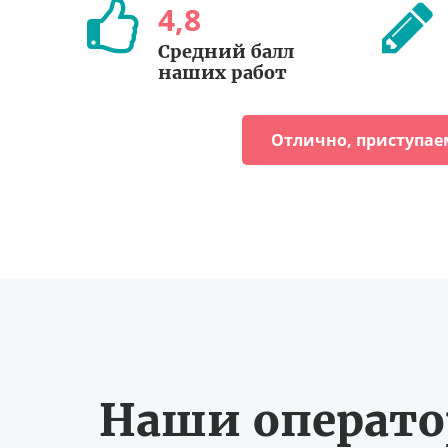
4
,
8
Средний балл
наших работ
Отлично, приступае
Наши оператор