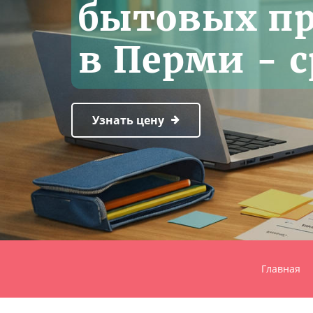
бытовых п
в Перми - с
Узнать цену
Главная