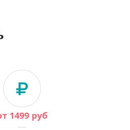
ь
от
1499
руб