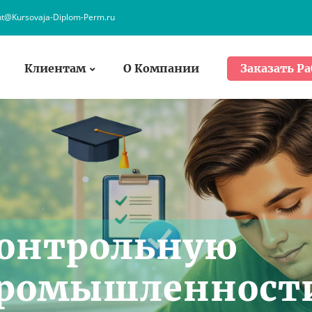
nt@Kursovaja-Diplom-Perm.ru
Клиентам
О Компании
Заказать Ра
онтрольную
 Промышленност