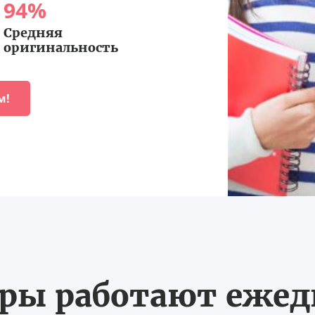
94
%
Средняя
оригинальность
м!
ы работают ежедн