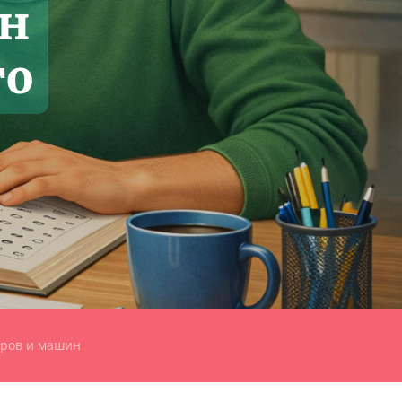
ин
го
ров и машин