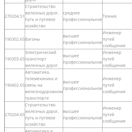
Строительство
железных дорог,
среднее
270204.51
Техник
путь и путевое
профессиональное
хозяйство
Инженер
высшее
190302.65
Вагоны
путей
профессиональное
сообщения
Электрический
Инженер
высшее
190303.65
транспорт
путей
профессиональное
железных дорог
сообщения
Автоматика,
телемеханика и
Инженер
высшее
190402.65
связь на
путей
профессиональное
железнодорожном
сообщения
транспорте
Строительство
Инженер
железных дорог,
высшее
270204.65
путей
путь и путевое
профессиональное
сообщения
хозяйство
Автоматика и