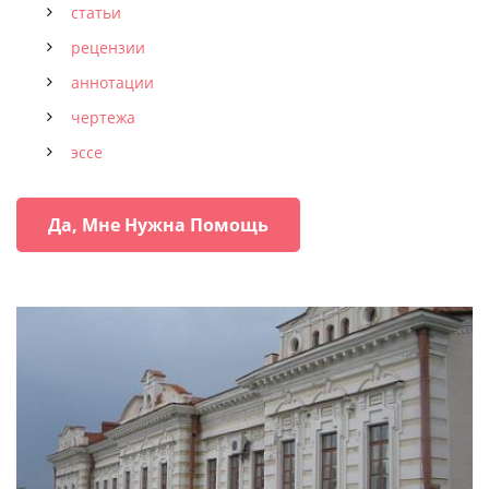
статьи
рецензии
аннотации
чертежа
эссе
Да, Мне Нужна Помощь