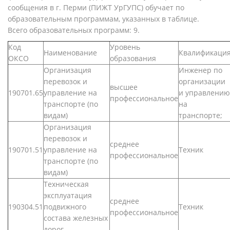
сообщения в г. Перми (ПИЖТ УрГУПС) обучает по
образовательным программам, указанных в таблице.
Всего образовательных программ: 9.
Код
Уровень
Наименование
Квалификаци
ОКСО
образования
Организация
Инженер по
перевозок и
организации
высшее
190701.65
управление на
и управлению
профессиональное
транспорте (по
на
видам)
транспорте;
Организация
перевозок и
среднее
190701.51
управление на
Техник
профессиональное
транспорте (по
видам)
Техническая
эксплуатация
среднее
190304.51
подвижного
Техник
профессиональное
состава железных
дорог